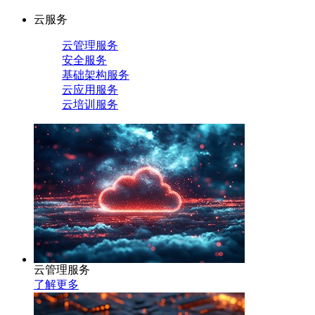
云服务
云管理服务
安全服务
基础架构服务
云应用服务
云培训服务
云管理服务
了解更多