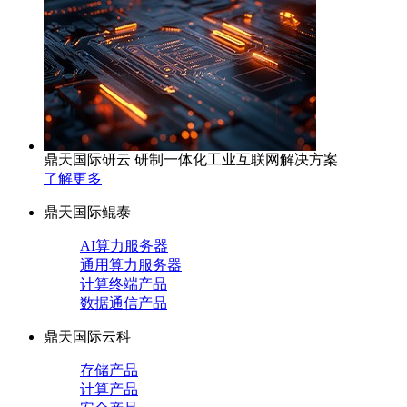
鼎天国际研云 研制一体化工业互联网解决方案
了解更多
鼎天国际鲲泰
AI算力服务器
通用算力服务器
计算终端产品
数据通信产品
鼎天国际云科
存储产品
计算产品