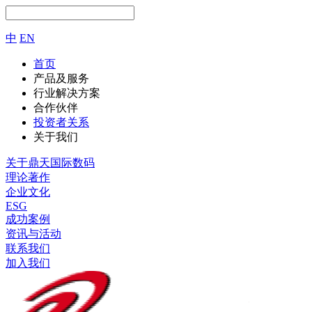
中
EN
首页
产品及服务
行业解决方案
合作伙伴
投资者关系
关于我们
关于鼎天国际数码
理论著作
企业文化
ESG
成功案例
资讯与活动
联系我们
加入我们