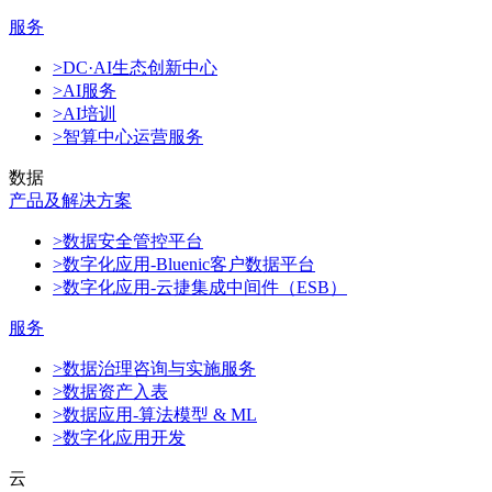
服务
>DC·AI生态创新中心
>AI服务
>AI培训
>智算中心运营服务
数据
产品及解决方案
>数据安全管控平台
>数字化应用-Bluenic客户数据平台
>数字化应用-云捷集成中间件（ESB）
服务
>数据治理咨询与实施服务
>数据资产入表
>数据应用-算法模型 & ML
>数字化应用开发
云