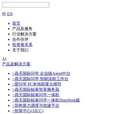
中
EN
首页
产品及服务
行业解决方案
合作伙伴
投资者关系
关于我们
AI
产品及解决方案
>鼎天国际问学 企业级Agent中台
>鼎天国际问学 智能流程工作台
>爱问学 PC本地部署大模型
>鼎天国际鲲泰智算服务器
>鼎天国际鲲泰问学一体机
>鼎天国际鲲泰问学一体机DeepSeek版
>异构算力调度与加速平台
>智算中心(AICC)