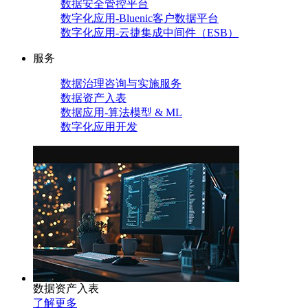
数据安全管控平台
数字化应用-Bluenic客户数据平台
数字化应用-云捷集成中间件（ESB）
服务
数据治理咨询与实施服务
数据资产入表
数据应用-算法模型 & ML
数字化应用开发
数据资产入表
了解更多