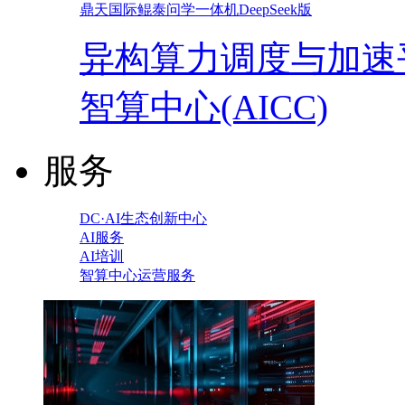
鼎天国际鲲泰问学一体机DeepSeek版
异构算力调度与加速
智算中心(AICC)
服务
DC·AI生态创新中心
AI服务
AI培训
智算中心运营服务