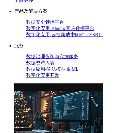
了解更多
产品及解决方案
数据安全管控平台
数字化应用-Bluenic客户数据平台
数字化应用-云捷集成中间件（ESB）
服务
数据治理咨询与实施服务
数据资产入表
数据应用-算法模型 & ML
数字化应用开发